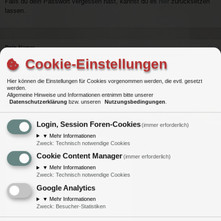
Falls du dein Passwort vergessen hast, kannst du es
hier
zurücksetzen
lassen.
Dein Name:
Bitte trage deinen Namen ein, damit deine Nachricht zugeordnet werden kann.
Cookie-Einstellungen
Deine E-Mail-Adresse:
Hier können die Einstellungen für Cookies vorgenommen werden, die evtl. gesetzt
Bitte trage eine gültige E-Mail-Adresse ein, damit wir dich kontaktieren können.
werden.
Allgemeine Hinweise und Informationen entnimm bitte unserer
Datenschutzerklärung
bzw. unseren
Nutzungsbedingungen
.
Wiederhole die E-Mail Adresse:
Login, Session Foren-Cookies
(immer erforderlich)
Grund:
▼
Mehr Informationen
Zweck
:
Technisch notwendige Cookies
Nachrichtentext:
Cookie Content Manager
(immer erforderlich)
▼
Mehr Informationen
Zweck
:
Technisch notwendige Cookies
Google Analytics
▼
Mehr Informationen
Zweck
:
Besucher-Statistiken