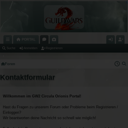
PORTAL
C
O
A
N
E
Suche
Anmelden
Registrieren
H
R
L
M
GI
Foren
N
E
E
E
S
E
N
RI
L
T
Kontaktformular
LL
E
D
RI
Z
E
E
Willkommen im GW2 Circula Orionis Portal!
U
N
R
Hast du Fragen zu unserem Forum oder Probleme beim Registrieren /
G
E
Einloggen?
RI
N
Wir beantworten deine Nachricht so schnell wie möglich!
FF