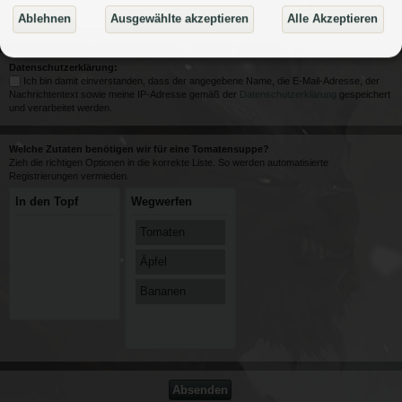
Ablehnen
Ausgewählte akzeptieren
Alle Akzeptieren
Datenschutzerklärung:
Ich bin damit einverstanden, dass der angegebene Name, die E-Mail-Adresse, der
Nachrichtentext sowie meine IP-Adresse gemäß der
Datenschutzerklärung
gespeichert
und verarbeitet werden.
Welche Zutaten benötigen wir für eine Tomatensuppe?
Zieh die richtigen Optionen in die korrekte Liste. So werden automatisierte
Registrierungen vermieden.
In den Topf
Wegwerfen
Tomaten
Äpfel
Bananen