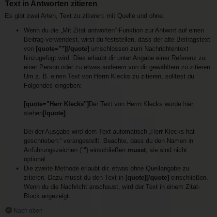
Text in Antworten zitieren
Es gibt zwei Arten, Text zu zitieren: mit Quelle und ohne.
Wenn du die „Mit Zitat antworten“-Funktion zur Antwort auf einen
Beitrag verwendest, wirst du feststellen, dass der alte Beitragstext
von
[quote=""][/quote]
umschlossen zum Nachrichtentext
hinzugefügt wird. Dies erlaubt dir unter Angabe einer Referenz zu
einer Person oder zu etwas anderem von dir gewähltem zu zitieren.
Um z. B. einen Text von Herrn Klecks zu zitieren, solltest du
Folgendes eingeben:
[quote="Herr Klecks"]
Der Text von Herrn Klecks würde hier
stehen
[/quote]
Bei der Ausgabe wird dem Text automatisch „Herr Klecks hat
geschrieben:“ vorangestellt. Beachte, dass du den Namen in
Anführungszeichen ("") einschließen
musst
, sie sind nicht
optional.
Die zweite Methode erlaubt dir, etwas ohne Quellangabe zu
zitieren. Dazu musst du den Text in
[quote][/quote]
einschließen.
Wenn du die Nachricht anschaust, wird der Text in einem Zitat-
Block angezeigt.
Nach oben