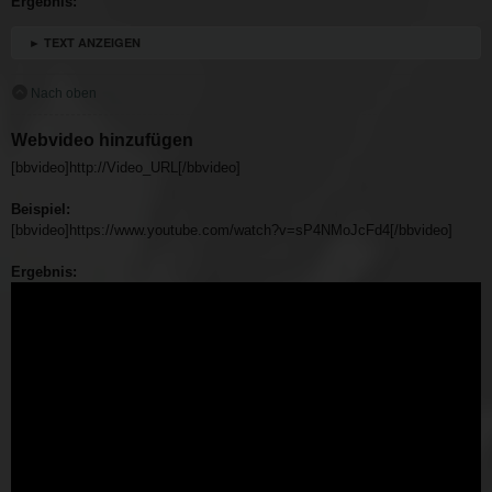
Ergebnis:
► TEXT ANZEIGEN
Nach oben
Webvideo hinzufügen
[bbvideo]http://Video_URL[/bbvideo]
Beispiel:
[bbvideo]https://www.youtube.com/watch?v=sP4NMoJcFd4[/bbvideo]
Ergebnis: