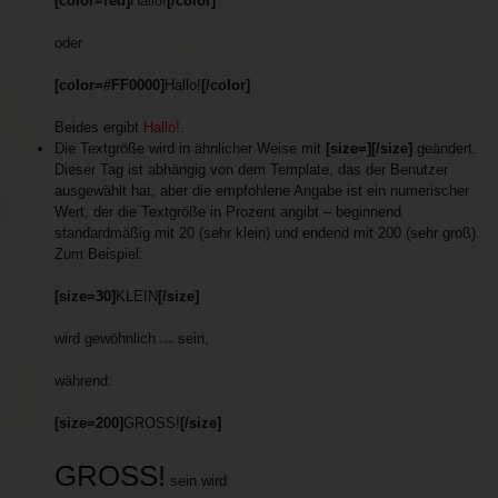
[color=red]
Hallo!
[/color]
oder
[color=#FF0000]
Hallo!
[/color]
Beides ergibt
Hallo!
.
Die Textgröße wird in ähnlicher Weise mit
[size=][/size]
geändert.
Dieser Tag ist abhängig von dem Template, das der Benutzer
ausgewählt hat, aber die empfohlene Angabe ist ein numerischer
Wert, der die Textgröße in Prozent angibt – beginnend
standardmäßig mit 20 (sehr klein) und endend mit 200 (sehr groß).
Zum Beispiel:
[size=30]
KLEIN
[/size]
wird gewöhnlich
sein,
KLEIN
während:
[size=200]
GROSS!
[/size]
GROSS!
sein wird