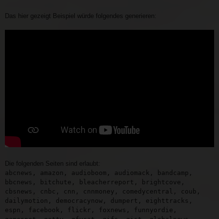
Das hier gezeigt Beispiel würde folgendes generieren:
Die folgenden Seiten sind erlaubt:
abcnews, amazon, audioboom, audiomack, bandcamp,
bbcnews, bitchute, bleacherreport, brightcove,
cbsnews, cnbc, cnn, cnnmoney, comedycentral, coub,
dailymotion, democracynow, dumpert, eighttracks,
espn, facebook, flickr, foxnews, funnyordie,