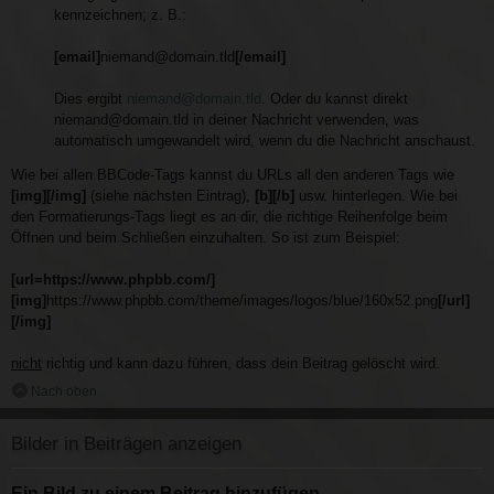
kennzeichnen; z. B.:
[email]
niemand@domain.tld
[/email]
Dies ergibt
niemand@domain.tld
. Oder du kannst direkt
niemand@domain.tld in deiner Nachricht verwenden, was
automatisch umgewandelt wird, wenn du die Nachricht anschaust.
Wie bei allen BBCode-Tags kannst du URLs all den anderen Tags wie
[img][/img]
(siehe nächsten Eintrag),
[b][/b]
usw. hinterlegen. Wie bei
den Formatierungs-Tags liegt es an dir, die richtige Reihenfolge beim
Öffnen und beim Schließen einzuhalten. So ist zum Beispiel:
[url=https://www.phpbb.com/]
[img]
https://www.phpbb.com/theme/images/logos/blue/160x52.png
[/url]
[/img]
nicht
richtig und kann dazu führen, dass dein Beitrag gelöscht wird.
Nach oben
Bilder in Beiträgen anzeigen
Ein Bild zu einem Beitrag hinzufügen