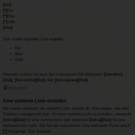
[list]
[*]
Rot
[*]
Blau
[*]
Gelb
[/list]
Dies würde folgende Liste ergeben:
Rot
Blau
Gelb
Alternativ kannst du auch den Listenpunkt-Stil definieren:
[list=disc]
[/list]
,
[list=circle][/list]
oder
[list=square][/list]
.
Nach oben
Eine sortierte Liste erstellen
Die zweite Listenart, die sortierte Liste, erlaubt dir, festzulegen, was den
Punkten vorangestellt wird. Um eine sortierte Liste zu erstellen, verwende
[list=1][/list]
für eine nummerierte oder alternativ
[list=a][/list]
für eine
alphabetische Liste. Wie bei der unsortierten Liste wird jeder Punkt durch
[*]
festgelegt. Zum Beispiel: