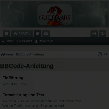
PORTAL
C
O
A
N
E
Suche
Anmelden
Registrieren
H
R
L
M
GI
Foren
BBCode-Anleitung
N
E
E
E
S
E
N
RI
L
T
BBCode-Anleitung
LL
E
D
RI
Z
E
E
Einführung
Was ist BBCode?
U
N
R
G
E
Formatierung von Text
RI
N
Wie fetter, kursiver und unterstrichener Text erstellt wird
Wie die Textfarbe oder -größe geändert wird
FF