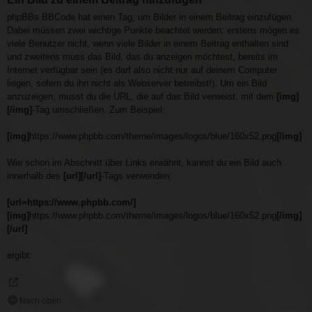
phpBBs BBCode hat einen Tag, um Bilder in einem Beitrag einzufügen.
Dabei müssen zwei wichtige Punkte beachtet werden: erstens mögen es
viele Benutzer nicht, wenn viele Bilder in einem Beitrag enthalten sind
und zweitens muss das Bild, das du anzeigen möchtest, bereits im
Internet verfügbar sein (es darf also nicht nur auf deinem Computer
liegen, sofern du ihn nicht als Webserver betreibst!). Um ein Bild
anzuzeigen, musst du die URL, die auf das Bild verweist, mit dem
[img]
[/img]
-Tag umschließen. Zum Beispiel:
[img]
https://www.phpbb.com/theme/images/logos/blue/160x52.png
[/img]
Wie schon im Abschnitt über Links erwähnt, kannst du ein Bild auch
innerhalb des
[url][/url]
-Tags verwenden:
[url=https://www.phpbb.com/]
[img]
https://www.phpbb.com/theme/images/logos/blue/160x52.png
[/img]
[/url]
ergibt:
Nach oben