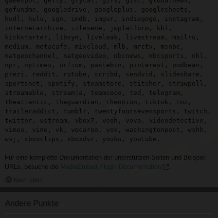
gamespot, getty, gfycat, gifs, gist, globalnews,
gofundme, googledrive, googleplus, googlesheets,
hudl, hulu, ign, imdb, imgur, indiegogo, instagram,
internetarchive, izlesene, jwplatform, khl,
kickstarter, libsyn, liveleak, livestream, mailru,
medium, metacafe, mixcloud, mlb, mrctv, msnbc,
natgeochannel, natgeovideo, nbcnews, nbcsports, nhl,
npr, nytimes, orfium, pastebin, pinterest, podbean,
prezi, reddit, rutube, scribd, sendvid, slideshare,
sportsnet, spotify, steamstore, stitcher, strawpoll,
streamable, streamja, teamcoco, ted, telegram,
theatlantic, theguardian, theonion, tiktok, tmz,
traileraddict, tumblr, twentyfoursevensports, twitch,
twitter, ustream, vbox7, veoh, vevo, videodetective,
vimeo, vine, vk, vocaroo, vox, washingtonpost, wshh,
wsj, xboxclips, xboxdvr, youku, youtube.
Für eine komplette Dokumentation der unterstützen Seiten und Beispiel
URLs, besuche die
MediaEmbed Plugin Documentation
.
Nach oben
Andere Punkte