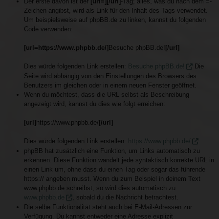
Der erste davon ist der
[url=][/url]
-Tag; alles, was du nach dem =-
Zeichen angibst, wird als Link für den Inhalt des Tags verwendet.
Um beispielsweise auf phpBB.de zu linken, kannst du folgenden
Code verwenden:
[url=https://www.phpbb.de/]
Besuche phpBB.de!
[/url]
Dies würde folgenden Link erstellen:
Besuche phpBB.de!
Die
Seite wird abhängig von den Einstellungen des Browsers des
Benutzers im gleichen oder in einem neuen Fenster geöffnet.
Wenn du möchtest, dass die URL selbst als Beschreibung
angezeigt wird, kannst du dies wie folgt erreichen:
[url]
https://www.phpbb.de/
[/url]
Dies würde folgenden Link erstellen:
https://www.phpbb.de/
phpBB hat zusätzlich eine Funktion, um Links automatisch zu
erkennen. Diese Funktion wandelt jede syntaktisch korrekte URL in
einen Link um, ohne dass du einen Tag oder sogar das führende
https:// angeben musst. Wenn du zum Beispiel in deinem Text
www.phpbb.de schreibst, so wird dies automatisch zu
www.phpbb.de
, sobald du die Nachricht betrachtest.
Die selbe Funktionalität steht auch bei E-Mail-Adressen zur
Verfügung. Du kannst entweder eine Adresse explizit