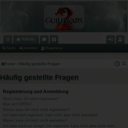
PORTAL
C
O
A
N
E
Suche
Anmelden
Registrieren
H
R
L
M
GI
Foren
Häufig gestellte Fragen
N
E
E
E
S
E
N
RI
L
T
Häufig gestellte Fragen
LL
E
D
RI
Z
E
E
Registrierung und Anmeldung
Wozu muss ich mich registrieren?
U
N
R
Was ist COPPA?
G
E
Warum kann ich mich nicht registrieren?
Ich habe mich registriert, kann mich aber nicht anmelden!
RI
N
Warum kann ich mich nicht anmelden?
FF
Ich habe mich vor einiger Zeit registriert, kann mich aber nicht mehr