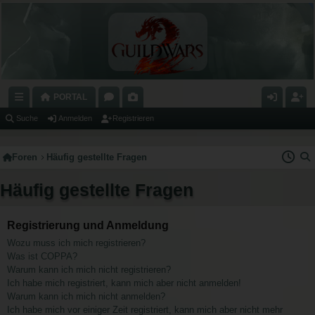
PORTAL
C
O
A
N
E
Suche
Anmelden
Registrieren
H
R
L
M
GI
Foren
Häufig gestellte Fragen
N
E
E
E
S
E
N
RI
L
T
Häufig gestellte Fragen
LL
E
D
RI
Z
E
E
Registrierung und Anmeldung
Wozu muss ich mich registrieren?
U
N
R
Was ist COPPA?
G
E
Warum kann ich mich nicht registrieren?
Ich habe mich registriert, kann mich aber nicht anmelden!
RI
N
Warum kann ich mich nicht anmelden?
FF
Ich habe mich vor einiger Zeit registriert, kann mich aber nicht mehr