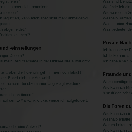
egistrieren?
Was sind Benutz
ann mich aber nicht anmelden!
Wo finde ich die
 anmelden?
Wie werde ich Gr
it registriert, kann mich aber nicht mehr anmelden?!
Weshalb werden v
gessen!
Was ist eine Ha
ch abgemeldet?
Was bedeutet der
 Cookies löschen“?
Private Nach
und -einstellungen
Ich kann keine P
lungen ändern?
Ich bekomme stä
ss mein Benutzername in der Online-Liste auftaucht?
Ich habe eine Sp
tellt, aber die Forenuhr geht immer noch falsch!
Freunde und 
sem Board nicht zur Auswahl!
Wozu benötige ich
ie bei meinem Benutzernamen angezeigt werden?
Wie kann ich Mitg
tar?
hinzufügen oder 
kann ich ihn ändern?
auf den E-Mail-Link klicke, werde ich aufgefordert,
Die Foren d
Wie kann ich ei
Weshalb erhalte 
Warum bekomme i
Thema oder eine Antwort?
Wie kann ich nac