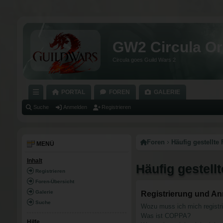
GW2 Circula Or
Circula goes Guild Wars 2
PORTAL
FOREN
GALERIE
C
Suche
Anmelden
Registrieren
H
N
Foren
Häufig gestellte
MENÜ
E
Inhalt
Häufig gestell
LL
Registrieren
Z
Foren-Übersicht
Galerie
Registrierung und A
U
Suche
Wozu muss ich mich registr
G
Was ist COPPA?
Hilfe