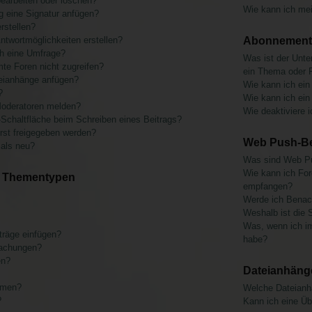
bearbeiten oder löschen?
Wie kann ich me
g eine Signatur anfügen?
rstellen?
ntwortmöglichkeiten erstellen?
Abonnements
ch eine Umfrage?
Was ist der Unt
te Foren nicht zugreifen?
ein Thema oder 
eianhänge anfügen?
Wie kann ich ein
?
Wie kann ich ein
Moderatoren melden?
Wie deaktiviere
-Schaltfläche beim Schreiben eines Beitrags?
st freigegeben werden?
Web Push-Be
 als neu?
Was sind Web Pu
Wie kann ich Fo
d Thementypen
empfangen?
Werde ich Benach
Weshalb ist die S
Was, wenn ich i
träge einfügen?
habe?
machungen?
en?
Dateianhäng
emen?
Welche Dateianh
?
Kann ich eine Üb