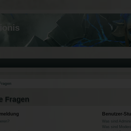
ionis
 Fragen
te Fragen
nmeldung
Benutzer-St
ieren?
Was sind Adminis
Was sind Modera