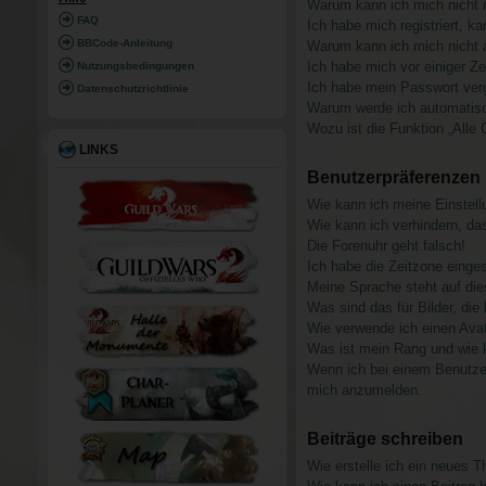
Warum kann ich mich nicht r
RI
FAQ
Ich habe mich registriert, k
FF
BBCode-Anleitung
Warum kann ich mich nicht
Ich habe mich vor einiger Ze
Nutzungsbedingungen
Ich habe mein Passwort ver
Datenschutzrichtlinie
Warum werde ich automatis
Wozu ist die Funktion „Alle
LINKS
Benutzerpräferenzen 
Wie kann ich meine Einstel
Wie kann ich verhindern, da
Die Forenuhr geht falsch!
Ich habe die Zeitzone einges
Meine Sprache steht auf die
Was sind das für Bilder, d
Wie verwende ich einen Ava
Was ist mein Rang und wie 
Wenn ich bei einem Benutzer 
mich anzumelden.
Beiträge schreiben
Wie erstelle ich ein neues 