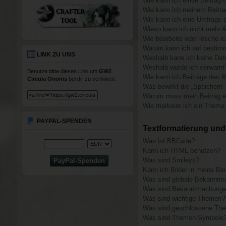
Wie kann ich einen Beitrag 
Wie kann ich meinem Beitra
Wie kann ich eine Umfrage e
Wieso kann ich nicht mehr A
Wie bearbeite oder lösche i
Warum kann ich auf bestimm
LINK ZU UNS
Weshalb kann ich keine Dat
Weshalb wurde ich verwarnt
Benutze bitte diesen Link um
GW2
Wie kann ich Beiträge den 
Circula Orionis
bei dir zu verlinken:
Was bewirkt die „Speichern“
Warum muss mein Beitrag er
Wie markiere ich ein Thema
PAYPAL-SPENDEN
Textformatierung un
Was ist BBCode?
Kann ich HTML benutzen?
Was sind Smileys?
Kann ich Bilder in meine Bei
Was sind globale Bekannt
Was sind Bekanntmachung
Was sind wichtige Themen?
Was sind geschlossene Th
Was sind Themen-Symbole