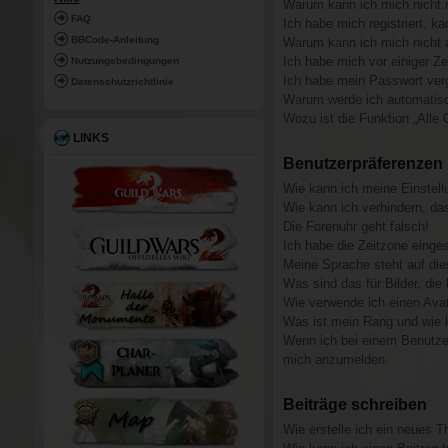
Warum kann ich mich nicht r
RI
FAQ
Ich habe mich registriert, k
FF
BBCode-Anleitung
Warum kann ich mich nicht
Ich habe mich vor einiger Ze
Nutzungsbedingungen
Ich habe mein Passwort ver
Datenschutzrichtlinie
Warum werde ich automatis
Wozu ist die Funktion „Alle
LINKS
Benutzerpräferenzen 
Wie kann ich meine Einstel
Wie kann ich verhindern, da
Die Forenuhr geht falsch!
Ich habe die Zeitzone einges
Meine Sprache steht auf die
Was sind das für Bilder, d
Wie verwende ich einen Ava
Was ist mein Rang und wie 
Wenn ich bei einem Benutzer 
mich anzumelden.
Beiträge schreiben
Wie erstelle ich ein neues 