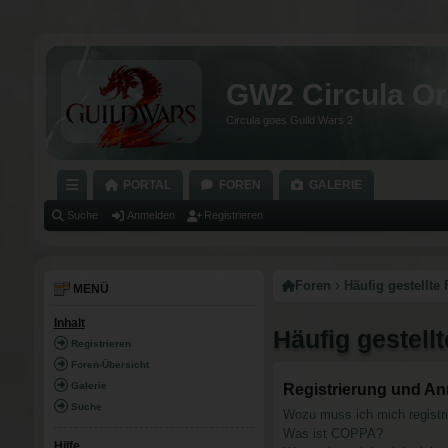
GW2 Circula Or
Circula goes Guild Wars 2
PORTAL
FOREN
GALERIE
C
Suche
Anmelden
Registrieren
H
N
Foren
Häufig gestellte
MENÜ
E
Inhalt
Häufig gestell
LL
Registrieren
Z
Foren-Übersicht
Galerie
Registrierung und A
U
Suche
Wozu muss ich mich registr
G
Was ist COPPA?
Hilfe