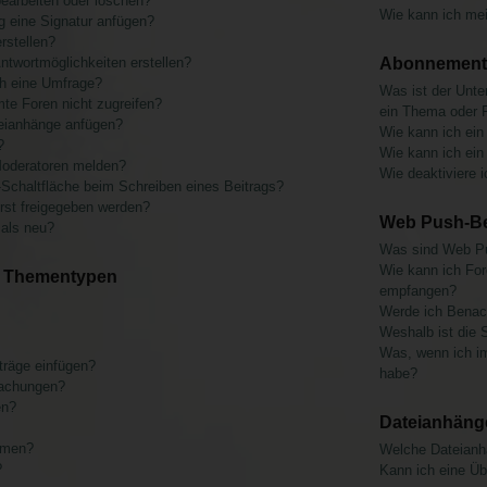
bearbeiten oder löschen?
Wie kann ich me
g eine Signatur anfügen?
rstellen?
ntwortmöglichkeiten erstellen?
Abonnements
ch eine Umfrage?
Was ist der Unt
te Foren nicht zugreifen?
ein Thema oder 
eianhänge anfügen?
Wie kann ich ein
?
Wie kann ich ein
Moderatoren melden?
Wie deaktiviere
-Schaltfläche beim Schreiben eines Beitrags?
st freigegeben werden?
Web Push-Be
 als neu?
Was sind Web Pu
Wie kann ich Fo
d Thementypen
empfangen?
Werde ich Benach
Weshalb ist die S
Was, wenn ich i
träge einfügen?
habe?
machungen?
en?
Dateianhäng
emen?
Welche Dateianh
?
Kann ich eine Üb