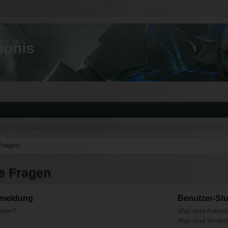
ionis
 Fragen
te Fragen
nmeldung
Benutzer-St
ieren?
Was sind Adminis
Was sind Modera