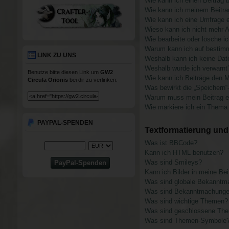
Wie kann ich einen Beitrag 
Wie kann ich meinem Beitra
Wie kann ich eine Umfrage e
Wieso kann ich nicht mehr A
Wie bearbeite oder lösche i
Warum kann ich auf bestimm
LINK ZU UNS
Weshalb kann ich keine Dat
Weshalb wurde ich verwarnt
Benutze bitte diesen Link um
GW2
Wie kann ich Beiträge den 
Circula Orionis
bei dir zu verlinken:
Was bewirkt die „Speichern“
Warum muss mein Beitrag er
Wie markiere ich ein Thema
PAYPAL-SPENDEN
Textformatierung un
Was ist BBCode?
Kann ich HTML benutzen?
Was sind Smileys?
Kann ich Bilder in meine Bei
Was sind globale Bekannt
Was sind Bekanntmachung
Was sind wichtige Themen?
Was sind geschlossene Th
Was sind Themen-Symbole