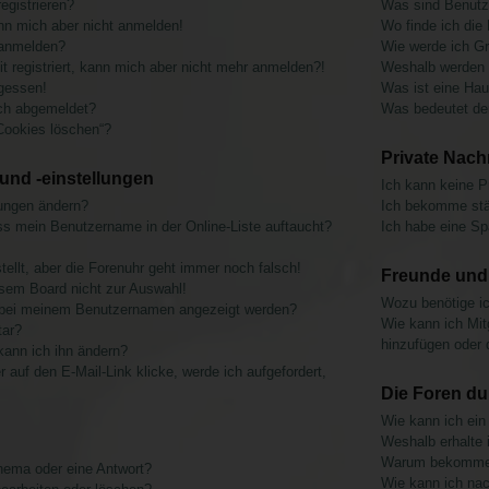
egistrieren?
Was sind Benutz
ann mich aber nicht anmelden!
Wo finde ich die
 anmelden?
Wie werde ich Gr
it registriert, kann mich aber nicht mehr anmelden?!
Weshalb werden v
gessen!
Was ist eine Ha
ch abgemeldet?
Was bedeutet der
 Cookies löschen“?
Private Nach
und -einstellungen
Ich kann keine P
lungen ändern?
Ich bekomme stä
ss mein Benutzername in der Online-Liste auftaucht?
Ich habe eine Sp
tellt, aber die Forenuhr geht immer noch falsch!
Freunde und 
sem Board nicht zur Auswahl!
Wozu benötige ich
ie bei meinem Benutzernamen angezeigt werden?
Wie kann ich Mitg
tar?
hinzufügen oder 
kann ich ihn ändern?
auf den E-Mail-Link klicke, werde ich aufgefordert,
Die Foren d
Wie kann ich ei
Weshalb erhalte 
Warum bekomme i
Thema oder eine Antwort?
Wie kann ich nac