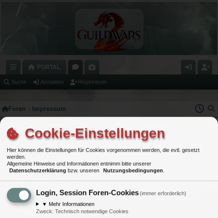
PORTAL
C
O
A
N
E
Suche
Anmelden
Registrieren
H
R
L
M
GI
Foren
Impressum
N
E
E
E
S
E
N
RI
L
T
Cookie-Einstellungen
Impressum
LL
E
D
RI
Hier können die Einstellungen für Cookies vorgenommen werden, die evtl. gesetzt
Inhaber/Betreiber
Z
E
E
werden.
Allgemeine Hinweise und Informationen entnimm bitte unserer
Marion Grand
U
N
R
Datenschutzerklärung
bzw. unseren
Nutzungsbedingungen
.
admin@circula-orionis.net
G
E
Login, Session Foren-Cookies
Technische Umsetzung:
(immer erforderlich)
RI
N
Die Online-Werkstatt e.U.
▼
Mehr Informationen
online-werkstatt.at
Zweck
:
Technisch notwendige Cookies
FF