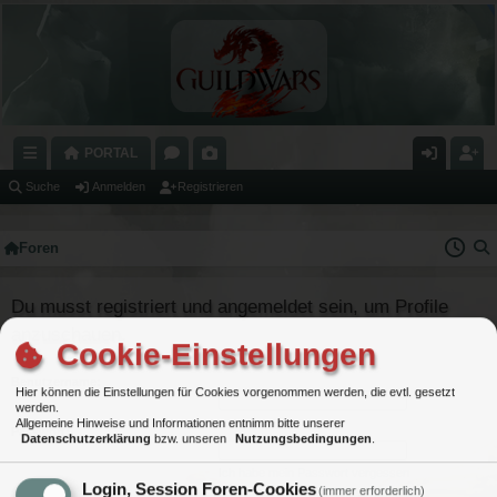
PORTAL
C
O
A
N
E
Suche
Anmelden
Registrieren
H
R
L
M
GI
Foren
N
E
E
E
S
E
N
RI
L
T
Du musst registriert und angemeldet sein, um Profile
LL
E
D
RI
anzuschauen.
Cookie-Einstellungen
Z
E
E
Benutzername:
U
N
R
Hier können die Einstellungen für Cookies vorgenommen werden, die evtl. gesetzt
werden.
G
E
Allgemeine Hinweise und Informationen entnimm bitte unserer
Passwort:
Datenschutzerklärung
bzw. unseren
Nutzungsbedingungen
.
RI
N
Ich habe mein Passwort vergessen
FF
Login, Session Foren-Cookies
(immer erforderlich)