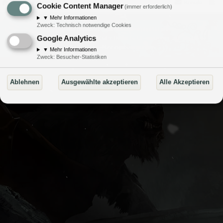
Portal
Foren
Kontakt
Cookie Content Manager
(immer erforderlich)
▼
Mehr Informationen
Zweck
:
Technisch notwendige Cookies
Powered by
phpBB
® Forum Software © phpBB Limited
Google Analytics
Style von
Arty
- Aktualisieren von MrGaby, Deutsche Übersetzung durch
phpBB.de
Datenschutz
|
Nutzungsbedingungen
▼
Mehr Informationen
Zweck
:
Besucher-Statistiken
Ablehnen
Ausgewählte akzeptieren
Alle Akzeptieren