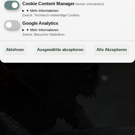
Portal
Foren
Kontakt
Cookie Content Manager
(immer erforderlich)
▼
Mehr Informationen
Zweck
:
Technisch notwendige Cookies
Powered by
phpBB
® Forum Software © phpBB Limited
Google Analytics
Style von
Arty
- Aktualisieren von MrGaby, Deutsche Übersetzung durch
phpBB.de
Datenschutz
|
Nutzungsbedingungen
▼
Mehr Informationen
Zweck
:
Besucher-Statistiken
Ablehnen
Ausgewählte akzeptieren
Alle Akzeptieren