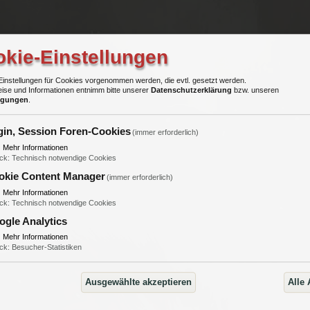
kie-Einstellungen
Einstellungen für Cookies vorgenommen werden, die evtl. gesetzt werden.
ise und Informationen entnimm bitte unserer
Datenschutzerklärung
bzw. unseren
ngungen
.
gin, Session Foren-Cookies
(immer erforderlich)
▼
Mehr Informationen
ck
:
Technisch notwendige Cookies
okie Content Manager
(immer erforderlich)
▼
Mehr Informationen
ck
:
Technisch notwendige Cookies
ogle Analytics
▼
Mehr Informationen
ck
:
Besucher-Statistiken
Ausgewählte akzeptieren
Alle 