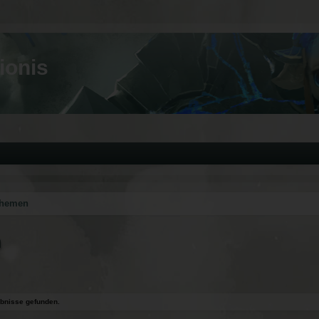
ionis
Themen
n
bnisse gefunden.