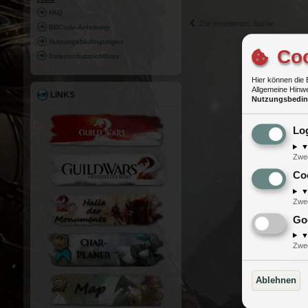
RI
FAQ
Zur erweiterten Suche
FF
BBCode-Anleitung
Nutzungsbedingungen
Coo
Datenschutzrichtlinie
Hier können die 
Allgemeine Hinwe
LINKS
Nutzungsbedi
Lo
Zwe
Co
Zwe
Go
Zwe
Ablehnen