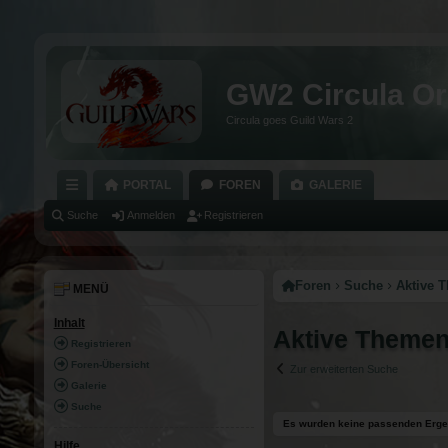
GW2 Circula Or
Circula goes Guild Wars 2
PORTAL
FOREN
GALERIE
C
Suche
Anmelden
Registrieren
H
N
Foren
Suche
Aktive 
MENÜ
E
Inhalt
Aktive Theme
LL
Registrieren
Z
Foren-Übersicht
Zur erweiterten Suche
Galerie
U
Suche
Es wurden keine passenden Erge
G
Hilfe