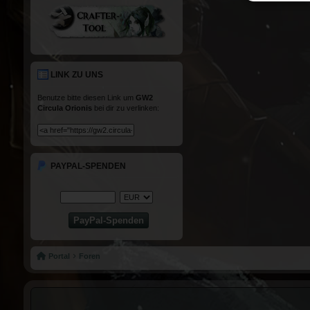
LINK ZU UNS
Benutze bitte diesen Link um
GW2
Circula Orionis
bei dir zu verlinken:
PAYPAL-SPENDEN
Portal
Foren