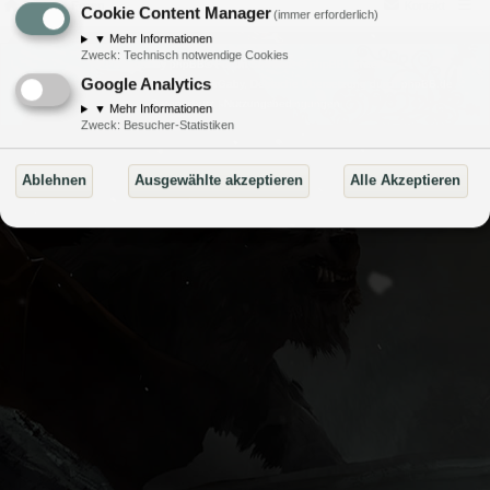
Portal
Foren
Kontakt
Cookie Content Manager
(immer erforderlich)
▼
Mehr Informationen
Zweck
:
Technisch notwendige Cookies
Powered by
phpBB
® Forum Software © phpBB Limited
Google Analytics
Style von
Arty
- Aktualisieren von MrGaby, Deutsche Übersetzung durch
phpBB.de
Datenschutz
|
Nutzungsbedingungen
▼
Mehr Informationen
Zweck
:
Besucher-Statistiken
Ablehnen
Ausgewählte akzeptieren
Alle Akzeptieren