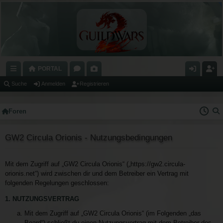
PORTAL
C
O
A
N
E
Suche
Anmelden
Registrieren
H
R
L
M
GI
Foren
N
E
E
E
S
E
N
RI
L
T
GW2 Circula Orionis - Nutzungsbedingungen
LL
E
D
RI
Z
E
E
Mit dem Zugriff auf „GW2 Circula Orionis“ („https://gw2.circula-
orionis.net“) wird zwischen dir und dem Betreiber ein Vertrag mit
U
N
R
folgenden Regelungen geschlossen:
G
E
1. NUTZUNGSVERTRAG
RI
N
Mit dem Zugriff auf „GW2 Circula Orionis“ (im Folgenden „das
FF
Board“) schließt du einen Nutzungsvertrag mit dem Betreiber des