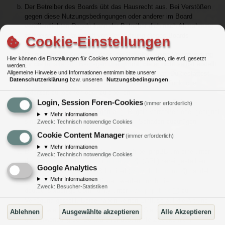
Der Betreiber des Boards übt das Hausrecht aus. Bei Verstößen
gegen diese Nutzungsbedingungen oder anderer im Board
veröffentlichten Regeln kann der Betreiber dich nach Abmahnung
zeitweise oder dauerhaft von der Nutzung dieses Boards
Cookie-Einstellungen
ausschließen und dir ein Hausverbot erteilen.
Du nimmst zur Kenntnis, dass der Betreiber keine Verantwortung
Hier können die Einstellungen für Cookies vorgenommen werden, die evtl. gesetzt
für die Inhalte von Beiträgen übernimmt, die er nicht selbst erstellt
werden.
Allgemeine Hinweise und Informationen entnimm bitte unserer
hat oder die er nicht zur Kenntnis genommen hat. Du gestattest
Datenschutzerklärung
bzw. unseren
Nutzungsbedingungen
.
dem Betreiber, dein Benutzerkonto, Beiträge und Funktionen
jederzeit zu löschen oder zu sperren.
Login, Session Foren-Cookies
Du gestattest dem Betreiber darüber hinaus, deine Beiträge
(immer erforderlich)
abzuändern, sofern sie gegen o. g. Regeln verstoßen oder geeignet
▼
Mehr Informationen
sind, dem Betreiber oder einem Dritten Schaden zuzufügen.
Zweck
:
Technisch notwendige Cookies
Cookie Content Manager
(immer erforderlich)
4. GENERAL PUBLIC LICENSE
▼
Mehr Informationen
Du nimmst zur Kenntnis, dass es sich bei phpBB um eine unter
Zweck
:
Technisch notwendige Cookies
der „
GNU General Public License v2
“ (GPL) bereitgestellten
Google Analytics
Foren-Software von phpBB Limited (
www.phpbb.com
) handelt;
▼
Mehr Informationen
deutschsprachige Informationen werden durch die
Zweck
:
Besucher-Statistiken
deutschsprachige Community unter
www.phpbb.de
zur
Verfügung gestellt. Beide haben keinen Einfluss auf die Art und
Weise, wie die Software verwendet wird. Sie können insbesondere
Ablehnen
Ausgewählte akzeptieren
Alle Akzeptieren
die Verwendung der Software für bestimmte Zwecke nicht