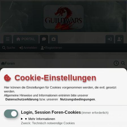
PORTAL
C
O
A
N
E
Suche
Anmelden
Registrieren
H
R
L
M
GI
Foren
N
E
E
E
S
E
N
RI
L
T
Cookie-Einstellungen
Alle Cookies löschen
LL
E
D
RI
Hier können die Einstellungen für Cookies vorgenommen werden, die evtl. gesetzt
Bist du dir sicher, dass du alle Cookies des Boards löschen möchtest?
Z
E
E
werden.
Allgemeine Hinweise und Informationen entnimm bitte unserer
U
N
R
Datenschutzerklärung
bzw. unseren
Nutzungsbedingungen
.
G
E
Login, Session Foren-Cookies
(immer erforderlich)
Portal
Foren
Kontakt
RI
N
▼
Mehr Informationen
Zweck
:
Technisch notwendige Cookies
FF