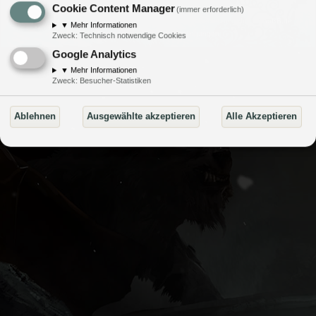
Cookie Content Manager
Powered by
phpBB
® Forum Software © phpBB Limited
(immer erforderlich)
Style von
Arty
- Aktualisieren von MrGaby, Deutsche Übersetzung durch
phpBB.de
▼
Mehr Informationen
Datenschutz
|
Nutzungsbedingungen
Zweck
:
Technisch notwendige Cookies
Google Analytics
▼
Mehr Informationen
Zweck
:
Besucher-Statistiken
Ablehnen
Ausgewählte akzeptieren
Alle Akzeptieren