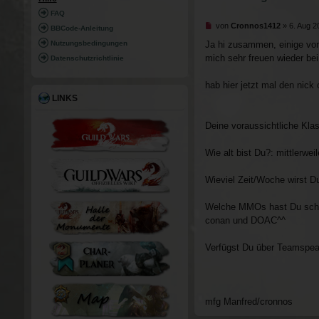
RI
FAQ
Ungelesener Beitrag
FF
von
Cronnos1412
»
6. Aug 2
BBCode-Anleitung
Ja hi zusammen, einige vo
Nutzungsbedingungen
mich sehr freuen wieder be
Datenschutzrichtlinie
hab hier jetzt mal den nic
LINKS
Deine voraussichtliche Kla
Wie alt bist Du?: mittlerwei
Wieviel Zeit/Woche wirst Du
Welche MMOs hast Du schon g
conan und DOAC^^
Verfügst Du über Teamspea
mfg Manfred/cronnos