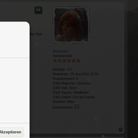
habe Dich für alles frei
Shannara
Administrator
Beiträge:
491
Registriert:
19. Aug 2011 10:33
Reaktionswert:
0
GW2 Mainchar:
Lionesse
GW2 Volk:
Norn
GW2 Klasse:
Waldläufer
GW2 Gilden:
Circula Orionis
Wohnort:
Wien
Kontaktdaten von Shannara
Kontaktdaten:
Nach obe
Akzeptieren