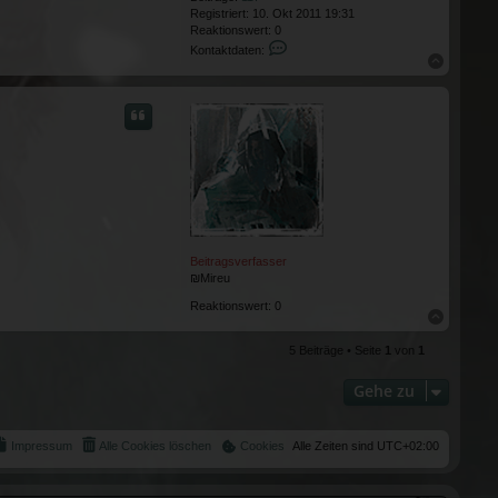
Registriert:
10. Okt 2011 19:31
Reaktionswert:
0
Kontaktdaten von GammlerX
Kontaktdaten:
Nach obe
Beitragsverfasser
₪Mireu
Reaktionswert:
0
Nach obe
5 Beiträge • Seite
1
von
1
Gehe zu
Impressum
Alle Cookies löschen
Cookies
Alle Zeiten sind
UTC+02:00