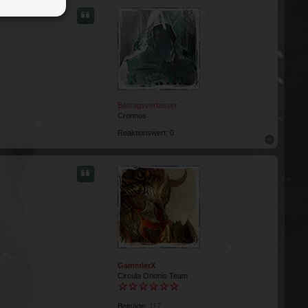
Beitragsverfasser
Cronnos
Reaktionswert:
0
Nach obe
GammlerX
Circula Orionis Team
Beiträge:
117