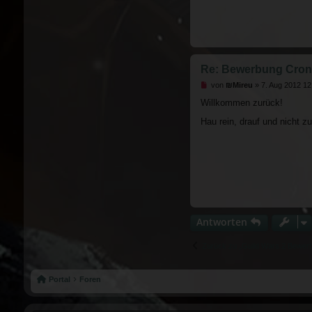
Re: Bewerbung Cron
Ungelesener Beitrag
von
₪Mireu
»
7. Aug 2012 12
Willkommen zurück!
Hau rein, drauf und nicht z
Antworten
Zurück zu „Guild Wars 2 Bewer
Portal
Foren