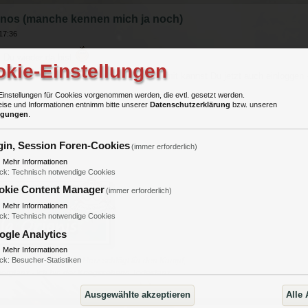
nos (manche kennen mich ja noch)
17:36
 Du wieder da bist
kie-Einstellungen
urch Deine Registrierung vergeben
Damit kannst Du jetzt auch einloggen - 
Einstellungen für Cookies vorgenommen werden, die evtl. gesetzt werden.
ise und Informationen entnimm bitte unserer
Datenschutzerklärung
bzw. unseren
d,
ngungen
.
gin, Session Foren-Cookies
(immer erforderlich)
▼
Mehr Informationen
ck
:
Technisch notwendige Cookies
okie Content Manager
(immer erforderlich)
▼
Mehr Informationen
ck
:
Technisch notwendige Cookies
ogle Analytics
▼
Mehr Informationen
 erfrorene Stahl - Mein Herz schlägt für den Kampf,
ck
:
Besucher-Statistiken
erglanz - Ich bin der Kriegsseherin Todestanz.
Ausgewählte akzeptieren
Alle 