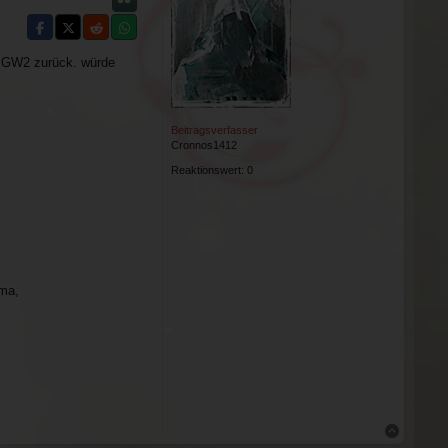
N
t GW2 zurück. würde
Beitragsverfasser
Cronnos1412
Reaktionswert:
0
ima,
Nach obe