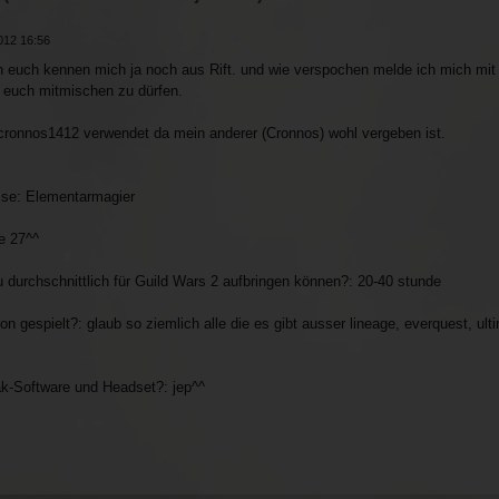
012 16:56
n euch kennen mich ja noch aus Rift. und wie verspochen melde ich mich mi
i euch mitmischen zu dürfen.
k cronnos1412 verwendet da mein anderer (Cronnos) wohl vergeben ist.
sse: Elementarmagier
le 27^^
 durchschnittlich für Guild Wars 2 aufbringen können?: 20-40 stunde
espielt?: glaub so ziemlich alle die es gibt ausser lineage, everquest, ult
k-Software und Headset?: jep^^