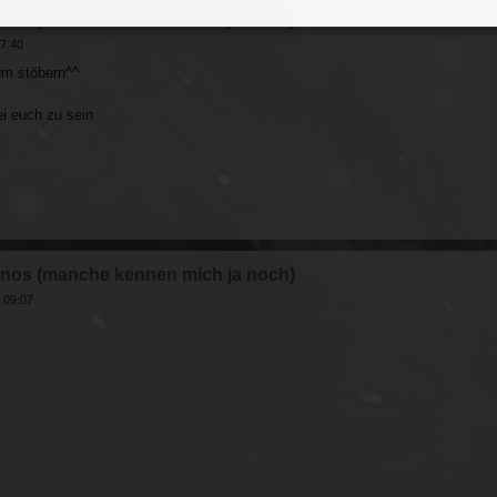
nos (manche kennen mich ja noch)
17:40
um stöbern^^
ei euch zu sein
nos (manche kennen mich ja noch)
 09:07