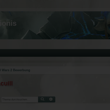
ionis
d Wars 2 Bewerbung
uill
Suche
Erweiterte Suche