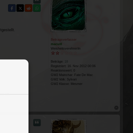
N
gestellt.
Beitragsverfasser
macuill
Weisheitsverehrer/in
Beiträge:
18
Registriert:
16. Nov 2012 00:06
Reaktionswert:
0
GW2 Mainchar:
Fate De Mac
GW2 Volk:
Sylvari
GW2 Klasse:
Mesmer
t off.
Nach obe