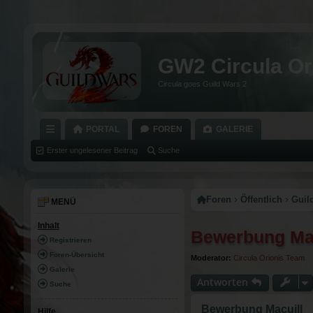
GW2 Circula Or
Circula goes Guild Wars 2
PORTAL
FOREN
GALERIE
C
Erster ungelesener Beitrag
Suche
H
N
Foren
Öffentlich
Guil
MENÜ
E
Inhalt
Bewerbung Mac
LL
Registrieren
Z
Foren-Übersicht
Moderator:
Circula Orionis Team
Galerie
U
Antworten
Suche
G
Bewerbung Macuill
Hilfe