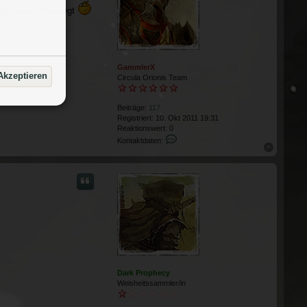
nig besser hinkriegt
GammlerX
Akzeptieren
Circula Orionis Team
Beiträge:
117
Registriert:
10. Okt 2011 19:31
Reaktionswert:
0
Kontaktdaten von GammlerX
Kontaktdaten:
Nach obe
Dark Prophecy
Weisheitssammler/in