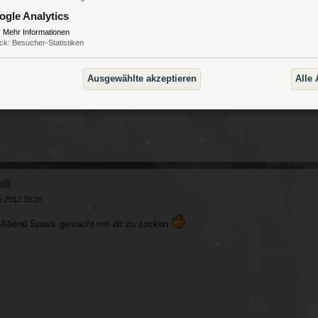
men im Zirkel. Und hoffen wir mal das Anet ihre Event in der Zukunft ein we
ogle Analytics
▼
Mehr Informationen
ck
:
Besucher-Statistiken
Ausgewählte akzeptieren
Alle 
ll
v 2012 18:26
 Abend Spass gemacht mit dir zu zocken